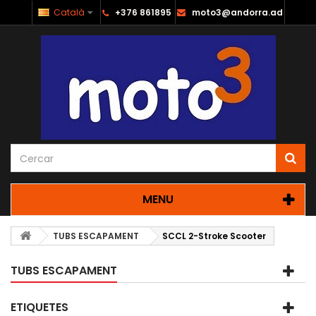
Català
+376 861895
moto3@andorra.ad
MENU
TUBS ESCAPAMENT
SCCL 2-Stroke Scooter
TUBS ESCAPAMENT
ETIQUETES