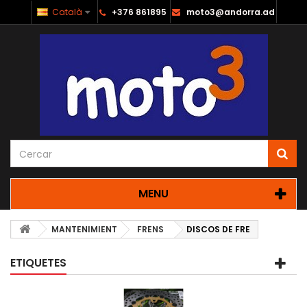
Català
+376 861895
moto3@andorra.ad
MENU
MANTENIMIENT
FRENS
DISCOS DE FRE
ETIQUETES