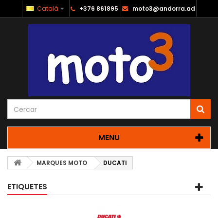
Català
+376 861895
moto3@andorra.ad
MENU
MARQUES MOTO
DUCATI
ETIQUETES